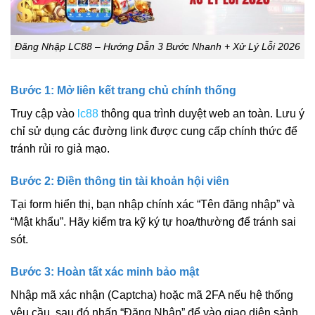
Đăng Nhập LC88 – Hướng Dẫn 3 Bước Nhanh + Xử Lý Lỗi 2026
Bước 1: Mở liên kết trang chủ chính thống
Truy cập vào
lc88
thông qua trình duyệt web an toàn. Lưu ý
chỉ sử dụng các đường link được cung cấp chính thức để
tránh rủi ro giả mạo.
Bước 2: Điền thông tin tài khoản hội viên
Tại form hiển thị, bạn nhập chính xác “Tên đăng nhập” và
“Mật khẩu”. Hãy kiểm tra kỹ ký tự hoa/thường để tránh sai
sót.
Bước 3: Hoàn tất xác minh bảo mật
Nhập mã xác nhận (Captcha) hoặc mã 2FA nếu hệ thống
yêu cầu, sau đó nhấn “Đăng Nhập” để vào giao diện sảnh