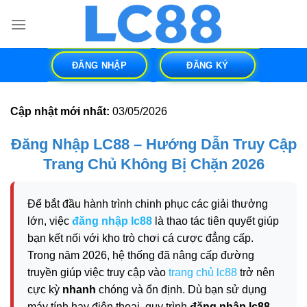
Bỏ
qua
nội
dung
ĐĂNG NHẬP
ĐĂNG KÝ
Cập nhật mới nhất:
03/05/2026
Đăng Nhập LC88 – Hướng Dẫn Truy Cập
Trang Chủ Không Bị Chặn 2026
Để bắt đầu hành trình chinh phục các giải thưởng
lớn, việc
đăng nhập lc88
là thao tác tiên quyết giúp
bạn kết nối với kho trò chơi cá cược đẳng cấp.
Trong năm 2026, hệ thống đã nâng cấp đường
truyền giúp việc truy cập vào
trang chủ lc88
trở nên
cực kỳ
nhanh
chóng và ổn định. Dù bạn sử dụng
máy tính hay điện thoại, quy trình
đăng nhập lc88