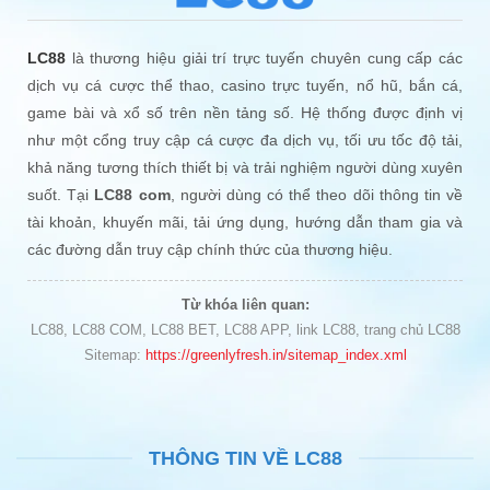
LC88
là thương hiệu giải trí trực tuyến chuyên cung cấp các
dịch vụ cá cược thể thao, casino trực tuyến, nổ hũ, bắn cá,
game bài và xổ số trên nền tảng số. Hệ thống được định vị
như một cổng truy cập cá cược đa dịch vụ, tối ưu tốc độ tải,
khả năng tương thích thiết bị và trải nghiệm người dùng xuyên
suốt. Tại
LC88 com
, người dùng có thể theo dõi thông tin về
tài khoản, khuyến mãi, tải ứng dụng, hướng dẫn tham gia và
các đường dẫn truy cập chính thức của thương hiệu.
Từ khóa liên quan:
LC88, LC88 COM, LC88 BET, LC88 APP, link LC88, trang chủ LC88
Sitemap:
https://greenlyfresh.in/sitemap_index.xml
THÔNG TIN VỀ LC88