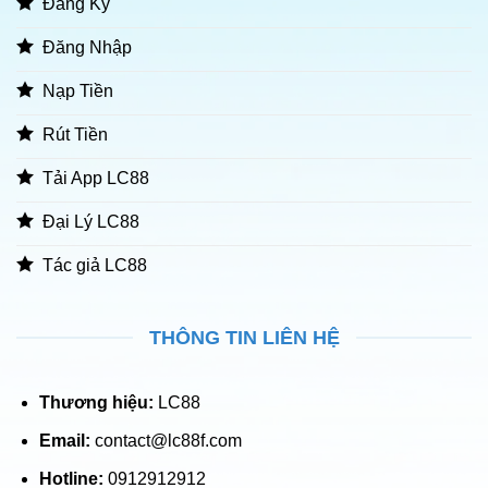
Đăng Ký
Đăng Nhập
Nạp Tiền
Rút Tiền
Tải App LC88
Đại Lý LC88
Tác giả LC88
THÔNG TIN LIÊN HỆ
Thương hiệu:
LC88
Email:
contact@lc88f.com
Hotline:
0912912912