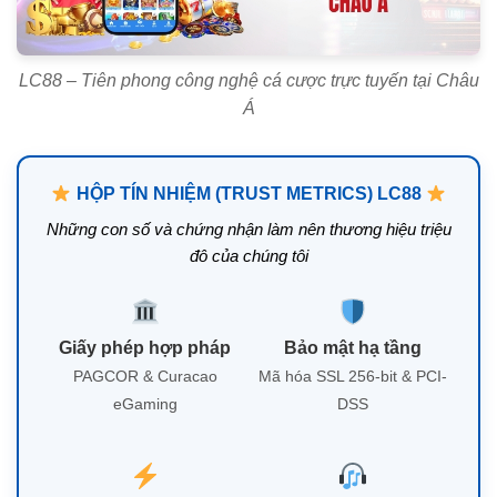
LC88 – Tiên phong công nghệ cá cược trực tuyến tại Châu
Á
HỘP TÍN NHIỆM (TRUST METRICS) LC88
Những con số và chứng nhận làm nên thương hiệu triệu
đô của chúng tôi
Giấy phép hợp pháp
Bảo mật hạ tầng
PAGCOR & Curacao
Mã hóa SSL 256-bit & PCI-
eGaming
DSS