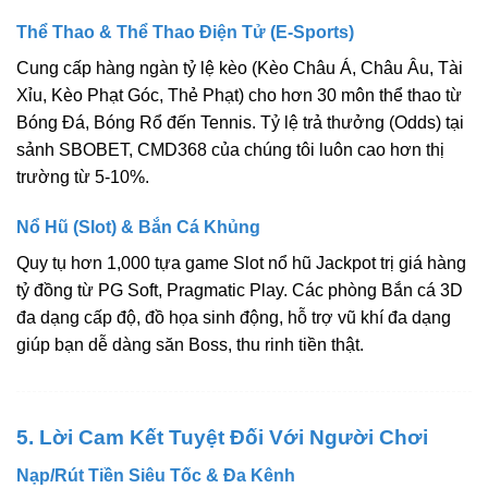
Thể Thao & Thể Thao Điện Tử (E-Sports)
Cung cấp hàng ngàn tỷ lệ kèo (Kèo Châu Á, Châu Âu, Tài
Xỉu, Kèo Phạt Góc, Thẻ Phạt) cho hơn 30 môn thể thao từ
Bóng Đá, Bóng Rổ đến Tennis. Tỷ lệ trả thưởng (Odds) tại
sảnh SBOBET, CMD368 của chúng tôi luôn cao hơn thị
trường từ 5-10%.
Nổ Hũ (Slot) & Bắn Cá Khủng
Quy tụ hơn 1,000 tựa game Slot nổ hũ Jackpot trị giá hàng
tỷ đồng từ PG Soft, Pragmatic Play. Các phòng Bắn cá 3D
đa dạng cấp độ, đồ họa sinh động, hỗ trợ vũ khí đa dạng
giúp bạn dễ dàng săn Boss, thu rinh tiền thật.
5. Lời Cam Kết Tuyệt Đối Với Người Chơi
Nạp/Rút Tiền Siêu Tốc & Đa Kênh