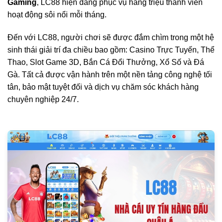
Gaming
, LC88 hiện đang phục vụ hàng triệu thành viên
hoạt động sôi nổi mỗi tháng.
Đến với LC88, người chơi sẽ được đắm chìm trong một hệ
sinh thái giải trí đa chiều bao gồm: Casino Trực Tuyến, Thể
Thao, Slot Game 3D, Bắn Cá Đổi Thưởng, Xổ Số và Đá
Gà. Tất cả được vận hành trên một nền tảng công nghệ tối
tân, bảo mật tuyệt đối và dịch vụ chăm sóc khách hàng
chuyên nghiệp 24/7.