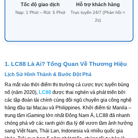
Tốc độ giao dịch
Hỗ trợ khách hàng
Nạp: 1 Phút – Rút: 5 Phút
Trực tuyến 24/7 (Phản hồi <
2s)
1. LC88 Là Ai? Tổng Quan Về Thương Hiệu
Lịch Sử Hình Thành & Bước Đột Phá
Ra mắt vào thời điểm thị trường cá cược trực tuyến bùng
nổ (năm 2020),
LC88
được thai nghén và phát triển bởi
các tập đoàn tài chính cùng đội ngũ chuyên gia công nghệ
hàng đầu tại Macau và Philippines. Khởi điểm từ Manila –
trung tâm iGaming lớn nhất Đông Nam Á, LC88 đã nhanh
chóng phá vỡ các ranh giới địa lý để vươn tầm ảnh hưởng
sang Việt Nam, Thái Lan, Indonesia và nhiều quốc gia