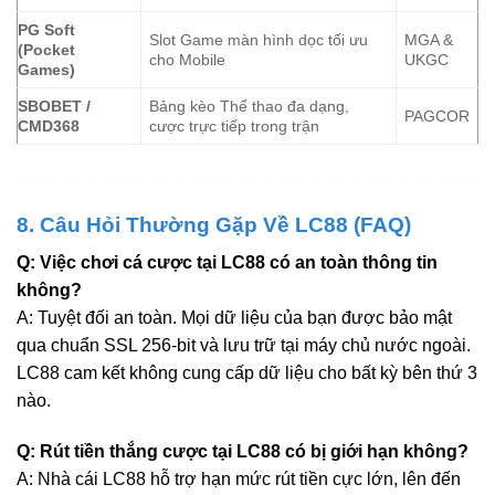
PG Soft
Slot Game màn hình dọc tối ưu
MGA &
(Pocket
cho Mobile
UKGC
Games)
SBOBET /
Bảng kèo Thể thao đa dạng,
PAGCOR
CMD368
cược trực tiếp trong trận
8. Câu Hỏi Thường Gặp Về LC88 (FAQ)
Q: Việc chơi cá cược tại LC88 có an toàn thông tin
không?
A: Tuyệt đối an toàn. Mọi dữ liệu của bạn được bảo mật
qua chuẩn SSL 256-bit và lưu trữ tại máy chủ nước ngoài.
LC88 cam kết không cung cấp dữ liệu cho bất kỳ bên thứ 3
nào.
Q: Rút tiền thắng cược tại LC88 có bị giới hạn không?
A: Nhà cái LC88 hỗ trợ hạn mức rút tiền cực lớn, lên đến