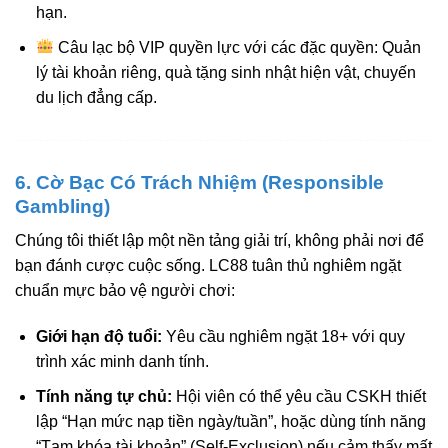
hạn.
Câu lạc bộ VIP quyền lực với các đặc quyền: Quản
lý tài khoản riêng, quà tặng sinh nhật hiện vật, chuyến
du lịch đẳng cấp.
6. Cờ Bạc Có Trách Nhiệm (Responsible
Gambling)
Chúng tôi thiết lập một nền tảng giải trí, không phải nơi để
bạn đánh cược cuộc sống. LC88 tuân thủ nghiêm ngặt
chuẩn mực bảo vệ người chơi:
Giới hạn độ tuổi:
Yêu cầu nghiêm ngặt 18+ với quy
trình xác minh danh tính.
Tính năng tự chủ:
Hội viên có thể yêu cầu CSKH thiết
lập “Hạn mức nạp tiền ngày/tuần”, hoặc dùng tính năng
“Tạm khóa tài khoản” (Self-Exclusion) nếu cảm thấy mất