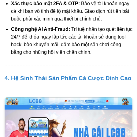
Xác thực bảo mật 2FA & OTP:
Bảo vệ tài khoản ngay
cả khi bạn vô tình để lộ mật khẩu. Giao dịch rút tiền bắt
buộc phải xác minh qua thiết bị chính chủ.
Công nghệ AI Anti-Fraud:
Trí tuệ nhân tạo quét liên tục
24/7 để khóa ngay lập tức các tài khoản sử dụng tool
hack, bào khuyến mãi, đảm bảo một sân chơi công
bằng cho những hội viên chân chính.
4. Hệ Sinh Thái Sản Phẩm Cá Cược Đỉnh Cao