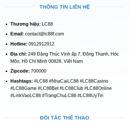
THÔNG TIN LIÊN HỆ
Thương hiệu:
LC88
Email:
contact@lc88f.com
Hotline:
0912912912
Địa chỉ:
249 Đặng Thúc Vịnh ấp 7, Đông Thạnh, Hóc
Môn, Hồ Chí Minh 00828, Việt Nam
Zipcode:
700000
Hashtags:
#LC88 #NhaCaiLC88 #LC88Casino
#LC88Game #LC88Bet #LC88Club #LC88Online
#LinkVaoLC88 #TrangChuLC88 #LC88UyTin
ĐỐI TÁC THỂ THAO