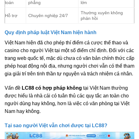
toán
phẳng
lớn
Thường xuyên không
Hỗ trợ
Chuyên nghiệp 24/7
phản hồi
Quy định pháp luật Việt Nam hiện hành
Việt Nam hiện đã cho phép thí điểm cá cược thể thao và
casino cho người Việt tại một số điểm chỉ định. Đối với các
trang web quốc tế, mặc dù chưa có văn bản chính thức cấp
phép hoạt động nội địa, nhưng người chơi vẫn có thể tham
gia giải trí trên tinh thần tự nguyện và trách nhiệm cá nhân.
Vấn đề
LC88 có hợp pháp không
tại Việt Nam thường
được hiểu là nhà cái có tuân thủ các quy tắc an toàn cho
người dùng hay không, hơn là việc có văn phòng tại Việt
Nam hay không.
Tại sao người Việt vẫn chơi được tại LC88?