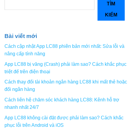
TÌM
KIẾM
Bài viết mới
Cách cập nhật App LC88 phiên bản mới nhất: Sửa lỗi và
nâng cấp tính năng
App LC88 bị văng (Crash) phải làm sao? Cách khắc phục
triệt để trên điện thoại
Cách thay đổi tài khoản ngân hàng LC88 khi mất thẻ hoặc
đổi ngân hàng
Cách liên hệ chăm sóc khách hàng LC88: Kênh hỗ trợ
nhanh nhất 24/7
App LC88 không cài đặt được phải làm sao? Cách khắc
phục lỗi trên Android và iOS