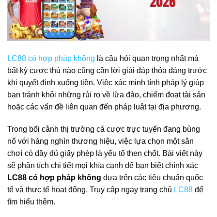
LC88 có hợp pháp không
là câu hỏi quan trọng nhất mà
bất kỳ cược thủ nào cũng cần lời giải đáp thỏa đáng trước
khi quyết định xuống tiền. Việc xác minh tính pháp lý giúp
bạn tránh khỏi những rủi ro về lừa đảo, chiếm đoạt tài sản
hoặc các vấn đề liên quan đến pháp luật tại địa phương.
Trong bối cảnh thị trường cá cược trực tuyến đang bùng
nổ với hàng nghìn thương hiệu, việc lựa chọn một sân
chơi có đầy đủ giấy phép là yếu tố then chốt. Bài viết này
sẽ phân tích chi tiết mọi khía cạnh để bạn biết chính xác
LC88 có hợp pháp không
dựa trên các tiêu chuẩn quốc
tế và thực tế hoạt động. Truy cập ngay trang chủ
LC88
để
tìm hiểu thêm.