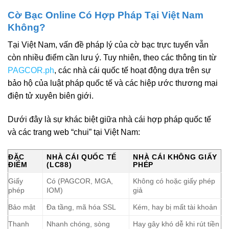
Cờ Bạc Online Có Hợp Pháp Tại Việt Nam
Không?
Tại Việt Nam, vấn đề pháp lý của cờ bạc trực tuyến vẫn
còn nhiều điểm cần lưu ý. Tuy nhiên, theo các thông tin từ
PAGCOR.ph
, các nhà cái quốc tế hoạt động dựa trên sự
bảo hộ của luật pháp quốc tế và các hiệp ước thương mại
điện tử xuyên biên giới.
Dưới đây là sự khác biệt giữa nhà cái hợp pháp quốc tế
và các trang web “chui” tại Việt Nam:
ĐẶC
NHÀ CÁI QUỐC TẾ
NHÀ CÁI KHÔNG GIẤY
ĐIỂM
(LC88)
PHÉP
Giấy
Có (PAGCOR, MGA,
Không có hoặc giấy phép
phép
IOM)
giả
Bảo mật
Đa tầng, mã hóa SSL
Kém, hay bị mất tài khoản
Thanh
Nhanh chóng, sòng
Hay gây khó dễ khi rút tiền