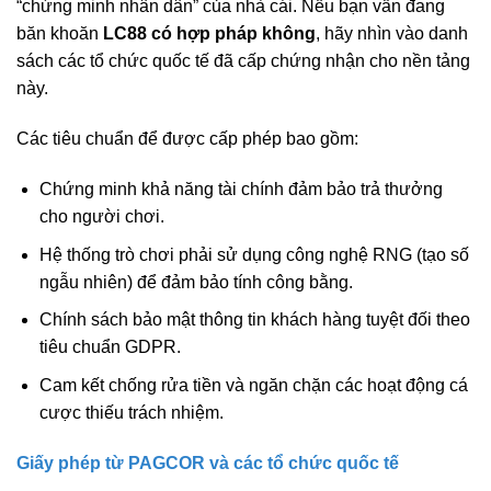
“chứng minh nhân dân” của nhà cái. Nếu bạn vẫn đang
băn khoăn
LC88 có hợp pháp không
, hãy nhìn vào danh
sách các tổ chức quốc tế đã cấp chứng nhận cho nền tảng
này.
Các tiêu chuẩn để được cấp phép bao gồm:
Chứng minh khả năng tài chính đảm bảo trả thưởng
cho người chơi.
Hệ thống trò chơi phải sử dụng công nghệ RNG (tạo số
ngẫu nhiên) để đảm bảo tính công bằng.
Chính sách bảo mật thông tin khách hàng tuyệt đối theo
tiêu chuẩn GDPR.
Cam kết chống rửa tiền và ngăn chặn các hoạt động cá
cược thiếu trách nhiệm.
Giấy phép từ PAGCOR và các tổ chức quốc tế