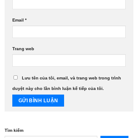
Email
*
Trang web
Lưu tên của tôi, email, và trang web trong trình
duyệt này cho lần bình luận kế tiếp của tôi.
Tìm kiếm