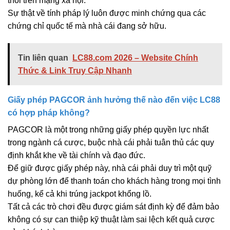
thổi trên mạng xã hội.
Sự thật về tính pháp lý luôn được minh chứng qua các
chứng chỉ quốc tế mà nhà cái đang sở hữu.
Tin liên quan
LC88.com 2026 – Website Chính
Thức & Link Truy Cập Nhanh
Giấy phép PAGCOR ảnh hưởng thế nào đến việc LC88
có hợp pháp không?
PAGCOR là một trong những giấy phép quyền lực nhất
trong ngành cá cược, buộc nhà cái phải tuân thủ các quy
định khắt khe về tài chính và đạo đức.
Để giữ được giấy phép này, nhà cái phải duy trì một quỹ
dự phòng lớn để thanh toán cho khách hàng trong mọi tình
huống, kể cả khi trúng jackpot khổng lồ.
Tất cả các trò chơi đều được giám sát định kỳ để đảm bảo
không có sự can thiệp kỹ thuật làm sai lệch kết quả cược