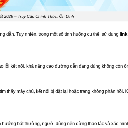
ất 2026 – Truy Cập Chính Thức, Ổn Định
g dẫn. Tuy nhiên, trong một số tình huống cụ thể, sử dụng
lin
áo lỗi kết nối, khả năng cao đường dẫn đang dùng không còn ổn
tìm thấy máy chủ, kết nối bị đặt lại hoặc trang không phản hồi. K
 hướng bất thường, người dùng nên dừng thao tác và xác minh