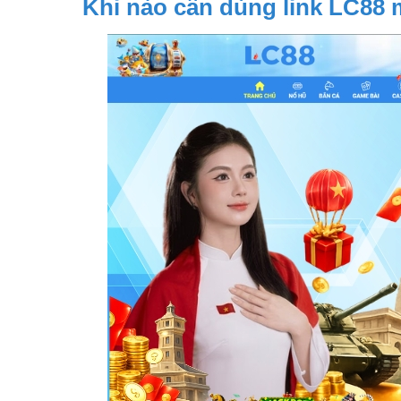
Khi nào cần dùng link LC88