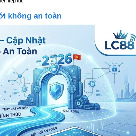
ên tiếp tục.
ới không an toàn