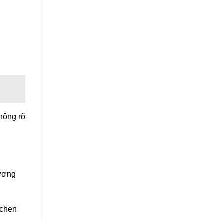
không rõ
hương
 chen