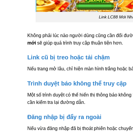
Link LC88 Mới Nh
Không phải lúc nào người dùng cũng cần đổi đườn
mới
sẽ giúp quá trình truy cập thuận tiện hơn.
Link cũ bị treo hoặc tải chậm
Nếu trang mở lâu, chỉ hiện màn hình trắng hoặc b
Trình duyệt báo không thể truy cập
Một số trình duyệt có thể hiển thị thông báo không 
cần kiểm tra lại đường dẫn.
Đăng nhập bị đẩy ra ngoài
Nếu vừa đăng nhập đã bị thoát phiên hoặc chuyển