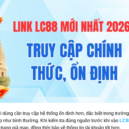
dùng cần truy cập hệ thống ổn định hơn, đặc biệt trong trườn
ập như bình thường. Khi kiểm tra đúng nguồn trước khi vào
LC8
ng giả mạo, đồng thời bảo vệ thông tin tài khoản tốt hơn.