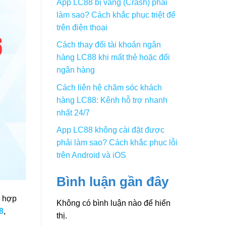
App LC88 bị văng (Crash) phải
làm sao? Cách khắc phục triệt để
trên điện thoại
Cách thay đổi tài khoản ngân
hàng LC88 khi mất thẻ hoặc đổi
ngân hàng
Cách liên hệ chăm sóc khách
hàng LC88: Kênh hỗ trợ nhanh
nhất 24/7
App LC88 không cài đặt được
phải làm sao? Cách khắc phục lỗi
trên Android và iOS
Bình luận gần đây
g hợp
Không có bình luận nào để hiển
8
,
thị.